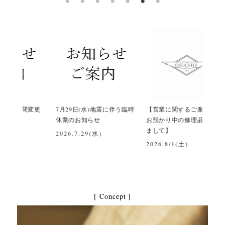
間変更
7月29日(水)地震に伴う臨時
【営業に関するご案内及び
令和
休業のお知らせ
お預かり中の修理品につき
て
まして】
2026.7.29(水)
202
2026.8/1(土)
[ Concept ]