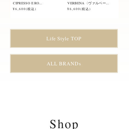
CIPRESSO E RO...
VERBENA〈ヴァルベー...
ROS
¥6,600(税込)
¥6,600(税込)
¥6,
Life Style TOP
ALL BRANDs
Shop