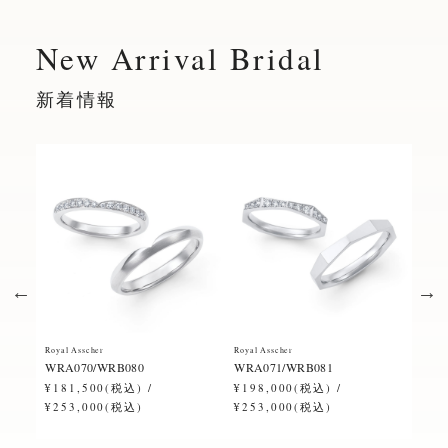
New Arrival Bridal
新着情報
Royal Asscher
Royal Asscher
Royal
WRA070/WRB080
WRA071/WRB081
ERA
¥181,500(税込) /
¥198,000(税込) /
¥28
¥253,000(税込)
¥253,000(税込)