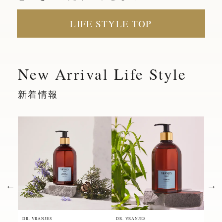
LIFE STYLE TOP
New Arrival Life Style
新着情報
DR. VRANJES
DR. VRANJES
DR. 