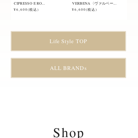
CIPRESSO E RO...
VERBENA〈ヴァルベー...
ROS
¥6,600(税込)
¥6,600(税込)
¥6,
Life Style TOP
ALL BRANDs
Shop