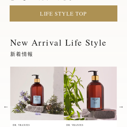
LIFE STYLE TOP
New Arrival Life Style
新着情報
DR. VRANJES
DR. VRANJES
DR. 