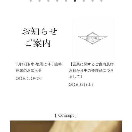
間変更
7月29日(水)地震に伴う臨時
【営業に関するご案内及び
令和
休業のお知らせ
お預かり中の修理品につき
て
まして】
2026.7.29(水)
202
2026.8/1(土)
[ Concept ]