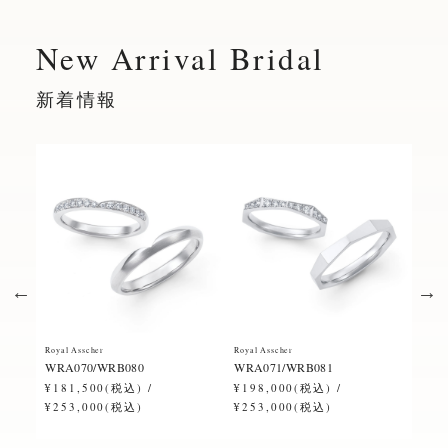
New Arrival Bridal
新着情報
Royal Asscher
Royal Asscher
Royal
WRA070/WRB080
WRA071/WRB081
ERA
¥181,500(税込) /
¥198,000(税込) /
¥28
¥253,000(税込)
¥253,000(税込)