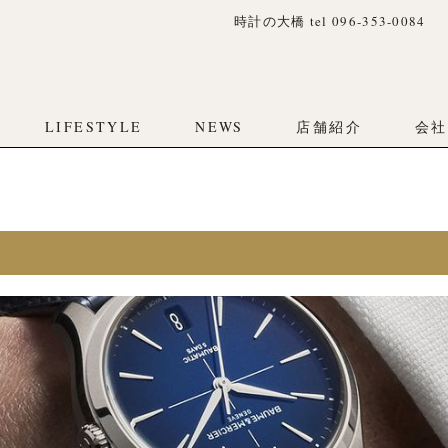
時計の大橋 tel 096-353-0084
c_html/tokei0084.co.jp/wp-content/themes/ohashi/single-brand.p
c_html/tokei0084.co.jp/wp-content/themes/ohashi/inc/single_wat
LIFESTYLE
NEWS
店舗紹介
会社