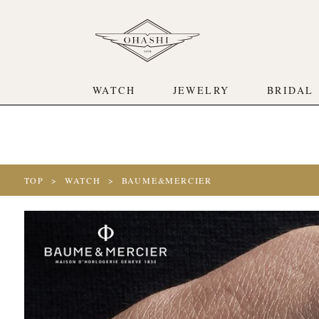
Warning
: Undefined array key "item_type" in
/home/c5242283/publi
Warning
: Undefined array key "item_type" in
/home/c5242283/publi
WATCH
JEWELRY
BRIDAL
TOP
WATCH
BAUME&MERCIER