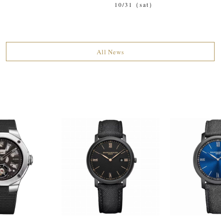
10/31（sat）
All News